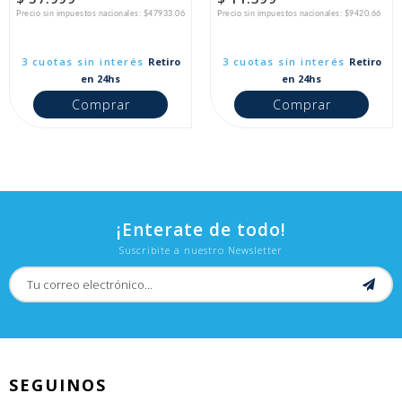
Precio sin impuestos nacionales: $47933.06
Precio sin impuestos nacionales: $9420.66
3 cuotas sin interés
Retiro
3 cuotas sin interés
Retiro
en 24hs
en 24hs
Comprar
Comprar
¡Enterate de todo!
Suscribite a nuestro Newsletter
SEGUINOS