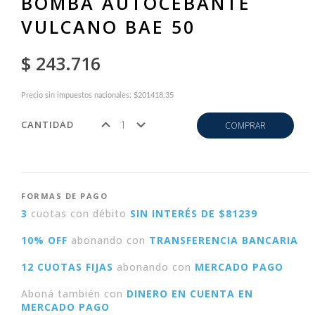
BOMBA AUTOCEBANTE
VULCANO BAE 50
$ 243.716
Precio sin impuestos nacionales: $201418.35
CANTIDAD
COMPRAR
FORMAS DE PAGO
3
cuotas con débito
SIN INTERÉS DE $81239
10% OFF
abonando con
TRANSFERENCIA BANCARIA
12 CUOTAS FIJAS
abonando con
MERCADO PAGO
Aboná también con
DINERO EN CUENTA EN
MERCADO PAGO