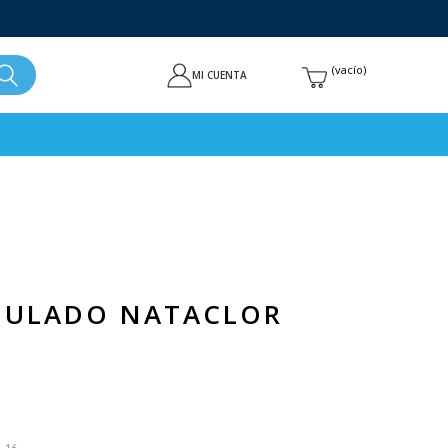
vacío
MI CUENTA
NULADO NATACLOR
G