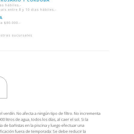
as hábiles.-
aís entre 8 y 10 días hábiles.-
A
a $80.000.-
estras sucursales
 el verdín. No afecta a ningún tipo de filtro. No incrementa
itros de agua, todos los días, al caer el sol. Si la
a de bañistas en la piscina y luego efectuar una
ificación fuera de temporada: Se debe reducir la