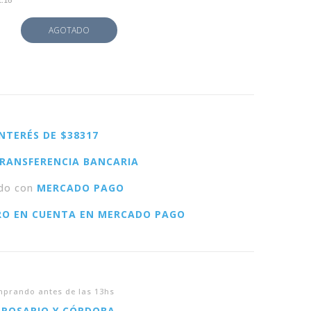
1.16
AGOTADO
INTERÉS DE $38317
RANSFERENCIA BANCARIA
do con
MERCADO PAGO
RO EN CUENTA EN MERCADO PAGO
prando antes de las 13hs
 ROSARIO Y CÓRDOBA