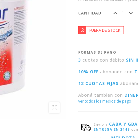
Precio sin impuestos nacionales: $9500
CANTIDAD
FUERA DE STOCK
FORMAS DE PAGO
3
cuotas con débito
SIN 
10% OFF
abonando con
T
12 CUOTAS FIJAS
abonan
Aboná también con
DINE
ver todos los medios de pago
CABA Y GBA
Envío a
ENTREGA EN 24HS
com
MENDOZA,