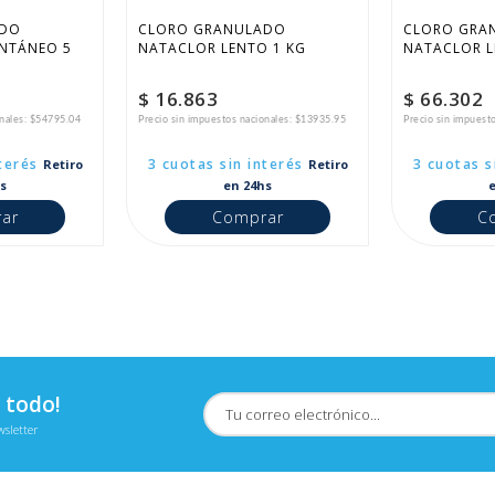
DO 
CLORO GRANULADO 
CLORO GRA
NTÁNEO 5 
NATACLOR LENTO 1 KG
NATACLOR L
$ 16.863
$ 66.302
onales: $54795.04
Precio sin impuestos nacionales: $13935.95
Precio sin impuest
terés
3 cuotas sin interés
3 cuotas s
Retiro
Retiro
s
en 24hs
ar
Comprar
C
 todo!
wsletter