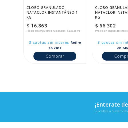
CLORO GRANULADO 
CLORO GRANULA
NATACLOR INSTANTÁNEO 1 
NATACLOR INSTA
KG
KG
$ 16.863
$ 66.302
Precio sin impuestos nacionales: $13935.95
Precio sin impuestos naci
3 cuotas sin interés
3 cuotas sin in
Retiro
en 24hs
en 24h
Comprar
Compr
¡Enterate de
Suscribite a nuestro Ne