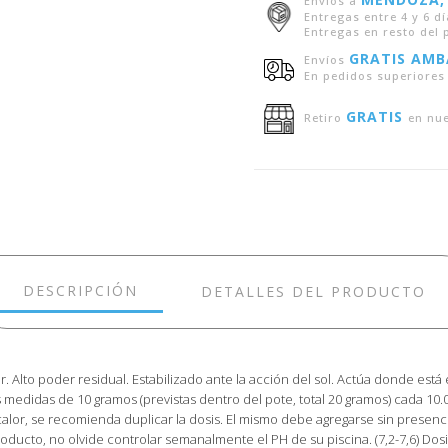
Envíos a
Entregas entre 4 y 6 dí
Entregas en resto del p
GRATIS AMB
Envíos
En pedidos superiores 
GRATIS
Retiro
en nu
DESCRIPCIÓN
DETALLES DEL PRODUCTO
ner. Alto poder residual. Estabilizado ante la acción del sol. Actúa donde está
medidas de 10 gramos (previstas dentro del pote, total 20 gramos) cada 10.000 l
alor, se recomienda duplicar la dosis. El mismo debe agregarse sin presenci
oducto, no olvide controlar semanalmente el PH de su piscina. (7,2-7,6) Dos