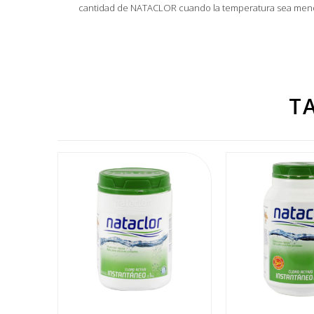
cantidad de NATACLOR cuando la temperatura sea menor. 
Referencia
010NATA100
Ficha de datos
T
Cantidad de cuotas sin interés
Retiro