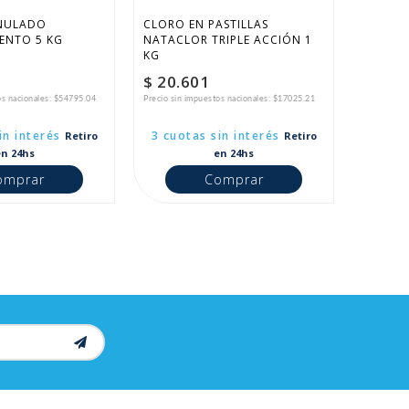
NULADO 
CLORO EN PASTILLAS 
ENTO 5 KG
NATACLOR TRIPLE ACCIÓN 1 
KG
$ 20.601
os nacionales: $54795.04
Precio sin impuestos nacionales: $17025.21
in interés
3 cuotas sin interés
Retiro
Retiro
en 24hs
en 24hs
omprar
Comprar