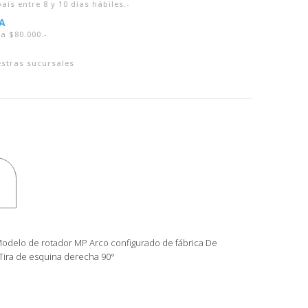
aís entre 8 y 10 días hábiles.-
A
a $80.000.-
estras sucursales
: Modelo de rotador MP Arco configurado de fábrica De
 Tira de esquina derecha 90°