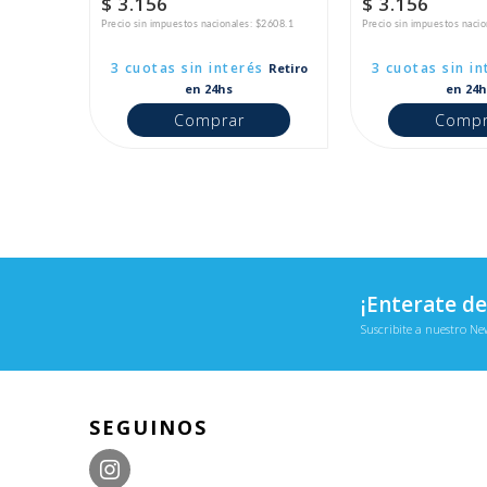
$ 3.156
$ 3.156
Precio sin impuestos nacionales: $2608.1
Precio sin impuestos naci
3 cuotas sin interés
3 cuotas sin in
Retiro
en 24hs
en 24h
Comprar
Compr
¡Enterate de
Suscribite a nuestro Ne
SEGUINOS