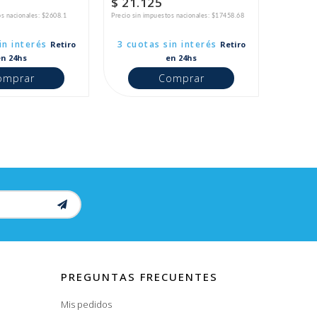
$ 21.125
os nacionales: $2608.1
Precio sin impuestos nacionales: $17458.68
in interés
3 cuotas sin interés
Retiro
Retiro
en 24hs
en 24hs
omprar
Comprar
PREGUNTAS FRECUENTES
Mis pedidos