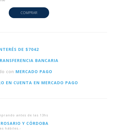
8.68
COMPRAR
INTERÉS DE $7042
RANSFERENCIA BANCARIA
do con
MERCADO PAGO
RO EN CUENTA EN MERCADO PAGO
prando antes de las 13hs
 ROSARIO Y CÓRDOBA
as hábiles.-