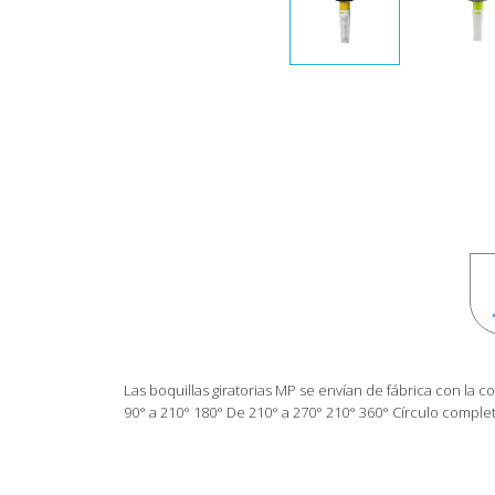
Las boquillas giratorias MP se envían de fábrica con la
90° a 210° 180° De 210° a 270° 210° 360° Círculo comple
Referencia
090HUNT076