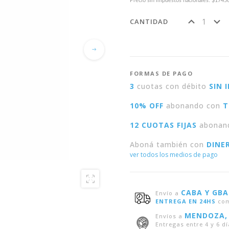
Precio sin impuestos nacionales: $1745
CANTIDAD
FORMAS DE PAGO
3
cuotas con débito
SIN 
10% OFF
abonando con
T
12 CUOTAS FIJAS
abonan
Aboná también con
DINE
ver todos los medios de pago
CABA Y GBA
Envío a
ENTREGA EN 24HS
com
MENDOZA,
Envíos a
Entregas entre 4 y 6 dí