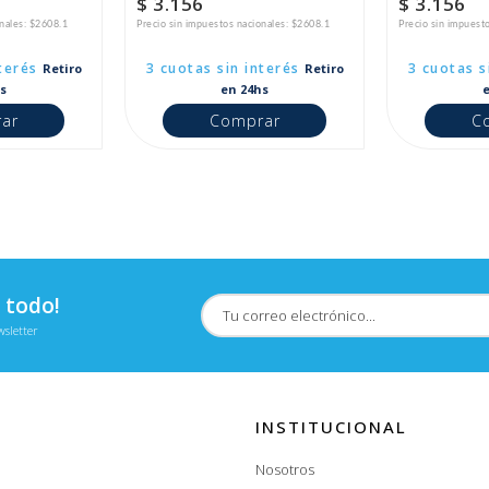
$ 3.156
$ 3.156
onales: $2608.1
Precio sin impuestos nacionales: $2608.1
Precio sin impuest
terés
3 cuotas sin interés
3 cuotas s
Retiro
Retiro
s
en 24hs
ar
Comprar
C
 todo!
wsletter
INSTITUCIONAL
Nosotros