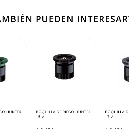
AMBIÉN PUEDEN INTERESAR
3 cuotas sin interés
Retiro en 24hs
GO HUNTER 
BOQUILLA DE RIEGO HUNTER 
BOQUILLA D
15-A
17-A